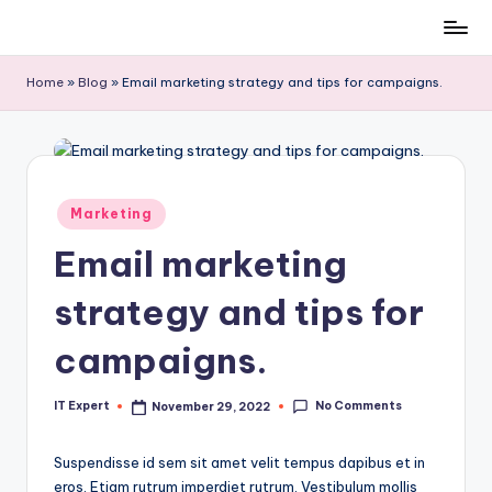
Skip
to
Home
»
Blog
»
Email marketing strategy and tips for campaigns.
content
Posted
Marketing
in
Email marketing
strategy and tips for
campaigns.
No Comments
IT Expert
November 29, 2022
Posted
by
Suspendisse id sem sit amet velit tempus dapibus et in
eros. Etiam rutrum imperdiet rutrum. Vestibulum mollis