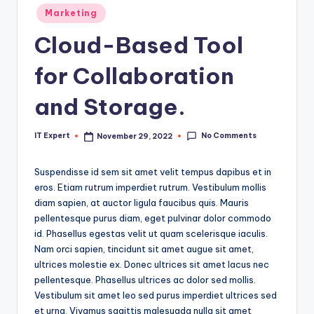
Posted
Marketing
in
Cloud-Based Tool
for Collaboration
and Storage.
No Comments
IT Expert
November 29, 2022
Posted
by
Suspendisse id sem sit amet velit tempus dapibus et in
eros. Etiam rutrum imperdiet rutrum. Vestibulum mollis
diam sapien, at auctor ligula faucibus quis. Mauris
pellentesque purus diam, eget pulvinar dolor commodo
id. Phasellus egestas velit ut quam scelerisque iaculis.
Nam orci sapien, tincidunt sit amet augue sit amet,
ultrices molestie ex. Donec ultrices sit amet lacus nec
pellentesque. Phasellus ultrices ac dolor sed mollis.
Vestibulum sit amet leo sed purus imperdiet ultrices sed
et urna. Vivamus sagittis malesuada nulla sit amet