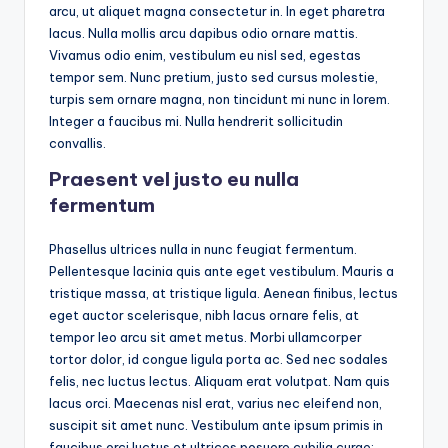
arcu, ut aliquet magna consectetur in. In eget pharetra
lacus. Nulla mollis arcu dapibus odio ornare mattis.
Vivamus odio enim, vestibulum eu nisl sed, egestas
tempor sem. Nunc pretium, justo sed cursus molestie,
turpis sem ornare magna, non tincidunt mi nunc in lorem.
Integer a faucibus mi. Nulla hendrerit sollicitudin
convallis.
Praesent vel justo eu nulla
fermentum
Phasellus ultrices nulla in nunc feugiat fermentum.
Pellentesque lacinia quis ante eget vestibulum. Mauris a
tristique massa, at tristique ligula. Aenean finibus, lectus
eget auctor scelerisque, nibh lacus ornare felis, at
tempor leo arcu sit amet metus. Morbi ullamcorper
tortor dolor, id congue ligula porta ac. Sed nec sodales
felis, nec luctus lectus. Aliquam erat volutpat. Nam quis
lacus orci. Maecenas nisl erat, varius nec eleifend non,
suscipit sit amet nunc. Vestibulum ante ipsum primis in
faucibus orci luctus et ultrices posuere cubilia curae;